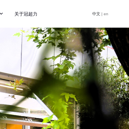
关于冠超力
中文
| en